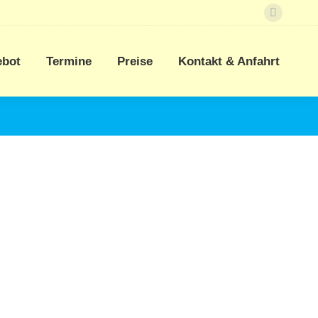
Faceboo
page
opens
ebot
Termine
Preise
Kontakt & Anfahrt
in
new
window