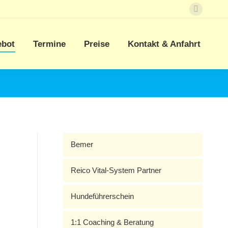
Faceboo
ebot
Termine
Preise
Kontakt & Anfahrt
page
opens
ebot
Termine
Preise
Kontakt & Anfahrt
in
new
window
Bemer
Reico Vital-System Partner
Hundeführerschein
1:1 Coaching & Beratung