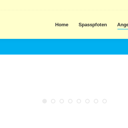
Home
Spasspfoten
Ang
Home
Spasspfoten
Ang