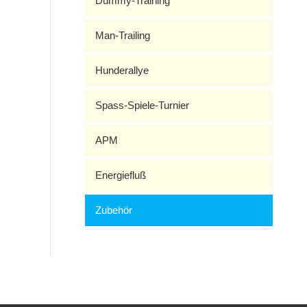
Dummy-Training
Man-Trailing
Hunderallye
Spass-Spiele-Turnier
APM
Energiefluß
Zubehör