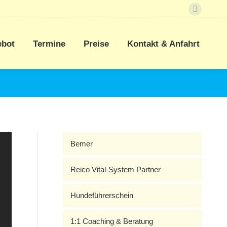
Faceboo
ebot
Termine
Preise
Kontakt & Anfahrt
page
opens
ebot
Termine
Preise
Kontakt & Anfahrt
in
new
window
Bemer
Reico Vital-System Partner
Hundeführerschein
1:1 Coaching & Beratung