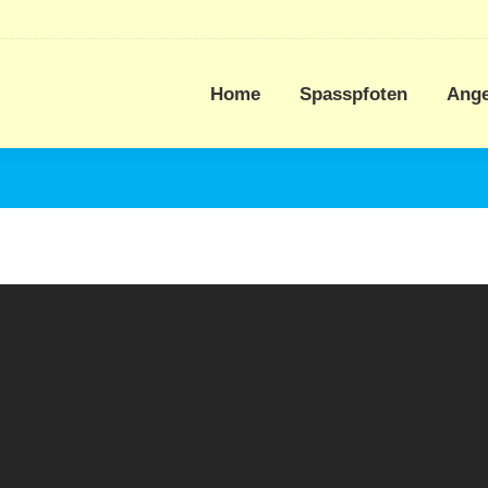
Home
Spasspfoten
Ang
Home
Spasspfoten
Ang