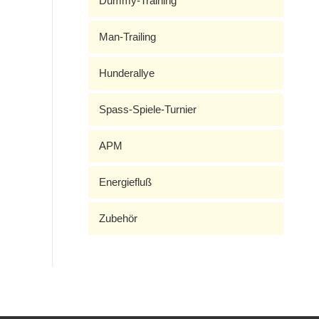
Dummy-Training
Man-Trailing
Hunderallye
Spass-Spiele-Turnier
APM
Energiefluß
Zubehör